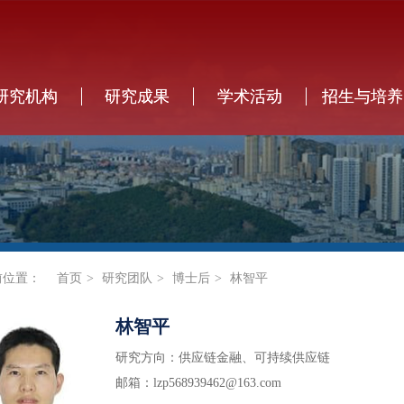
研究机构
研究成果
学术活动
招生与培养
前位置：
首页
研究团队
博士后
林智平
林智平
研究方向：供应链金融、可持续供应链
邮箱：lzp568939462@163.com