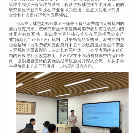
管理学院供应链管理与系统工程系讲师林熙作学术分享，他的
研究聚焦于新兴科技在商业领域的应用，重点关注电子商务、
农业和社会责任运营等应用领域。
论坛中，林熙老师分享了一项关于食品浪费超市定价机制的
前沿研究成果。该研究聚焦于零售商与消费者如何在食品捐赠
体系中有效互动，指出零售商的核心关切在于选择固定定价
或“随心付”（PWYW）机制，以平衡食品采购量、浪费控制与
社会福利；而消费者则受自身对不公平的敏感度及食品不安全
人群规模等因素影响，决定其购买行为。与会学者围绕定价机
制的环境与社会效益权衡、PWYW在不同消费群体中的适用条
件、激励相容设计的实施挑战等议题展开深入交流，并从多学
科视角提出了若干可供进一步拓展的研究方向。